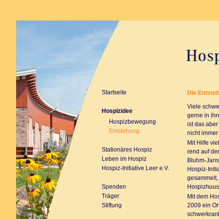
Startseite
Die Entste
Viele schw
Hospizidee
gerne in ih
Hospizbewegung
ist das abe
Entstehung
nicht immer
Mit Hilfe v
Stationäres Hospiz
rend auf d
Leben im Hospiz
Bluhm-Janss
Hospiz-Initiative Leer e.V.
Hospiz-Initi
gesammelt, 
Spenden
Hospizhuus
Träger
Mit dem Hos
Stiftung
2009 ein Or
schwerkran