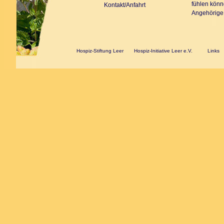
fühlen könne
Kontakt/Anfahrt
Angehörige
Hospiz-Stiftung Leer
Hospiz-Initiative Leer e.V.
Links